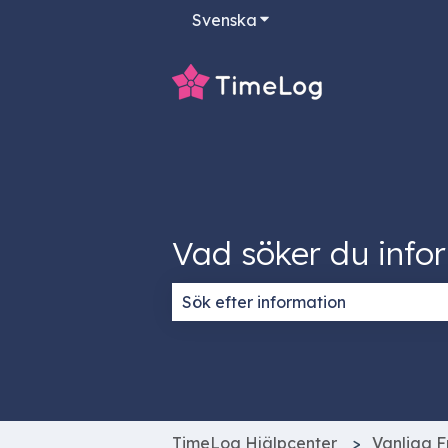
Svenska
Visa undermenyer för öv
Vad söker du info
Det finns inga förslag eftersom s
TimeLog Hjälpcenter
Vanliga F