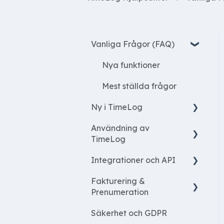
Vanliga Frågor (FAQ)
Nya funktioner
Mest ställda frågor
Ny i TimeLog
Användning av
Registrera tid
TimeLog
Arbeta med projekt
Integrationer och API
Framsida
Skapa projekt
Fakturering &
Registrera
Finansiell integration
Ressurs
Prenumeration
Rapporter
Lönsystemer
Projekt ekonomi
Säkerhet och GDPR
Fakturering
Projekt
Moduler