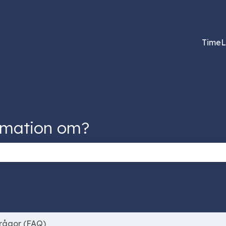
ersättningar
TimeL
rmation om?
ökfältet är tomt.
rågor (FAQ)