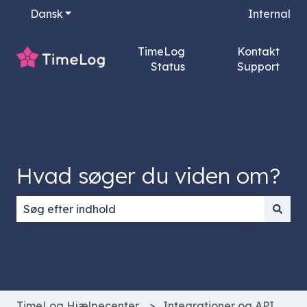
Dansk
Vis undermenu for oversættelser
Internal
TimeLog
Kontakt
Status
Support
Hvad søger du viden om?
Der er ingen forslag, da søgefeltet er tomt.
TimeLog Hjælpecenter
Integrationer og API