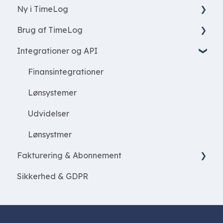
Ny i TimeLog
Nye funktioner
Brug af TimeLog
Registrér tid
Integrationer og API
Arbejde med projekter
Startside
Opret projekter
Register
Finansintegrationer
Ressourcer
Rapporter
Lønsystemer
Projekt økonomi
Projekter
Udvidelser
Udgifter
Medarbejdere
Lønsystmer
Fakturering & Abonnement
Fakturering
Sikkerhed & GDPR
Kunder
Fakturering
Systemadministration