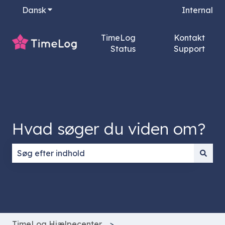
Dansk
Vis undermenu for oversættelser
Internal
TimeLog
Kontakt
Status
Support
Hvad søger du viden om?
Der er ingen forslag, da søgefeltet er tomt.
TimeLog Hjælpecenter