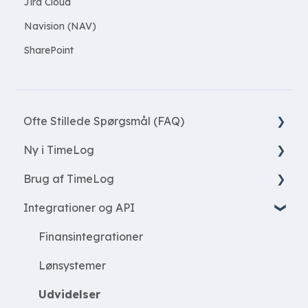
Jira Cloud
Navision (NAV)
SharePoint
Ofte Stillede Spørgsmål (FAQ)
Ny i TimeLog
Nye funktioner
Brug af TimeLog
Registrér tid
Integrationer og API
Arbejde med projekter
Startside
Opret projekter
Register
Finansintegrationer
Ressourcer
Rapporter
Lønsystemer
Projekt økonomi
Projekter
Udvidelser